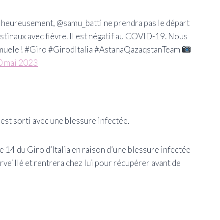
eureusement, @samu_batti ne prendra pas le départ
stinaux avec fièvre. Il est négatif au COVID-19. Nous
amuele ! #Giro #GirodItalia #AstanaQazaqstanTeam
0 mai 2023
st sorti avec une blessure infectée.
e 14 du Giro d’Italia en raison d’une blessure infectée
urveillé et rentrera chez lui pour récupérer avant de