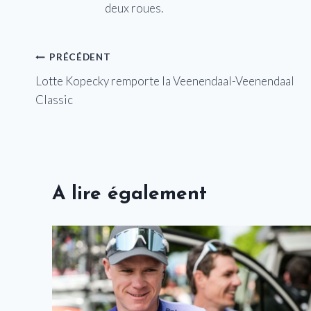
deux roues.
Navigation
PRÉCÉDENT
Lotte Kopecky remporte la Veenendaal-Veenendaal
de
Classic
l’article
A lire également