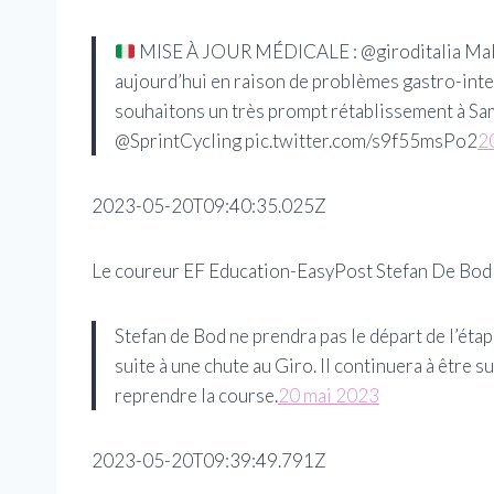
MISE À JOUR MÉDICALE : @giroditalia Malh
aujourd’hui en raison de problèmes gastro-inte
souhaitons un très prompt rétablissement à S
@SprintCycling pic.twitter.com/s9f55msPo2
2
2023-05-20T09:40:35.025Z
Le coureur EF Education-EasyPost Stefan De Bod e
Stefan de Bod ne prendra pas le départ de l’étap
suite à une chute au Giro. Il continuera à être s
reprendre la course.
20 mai 2023
2023-05-20T09:39:49.791Z