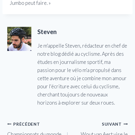
Jumbo peut faire. »
Steven
Je m'appelle Steven, rédacteur en chef de
notre blog dédié au cyclisme. Après des
études en journalisme sportif, ma
passion pour le vélo m'a propulsé dans
cette aventure où je combine mon amour
pour l'écriture avec celui du cyclisme,
cherchant toujours de nouveaux
horizons à explorer sur deux roues.
Navigation
PRÉCÉDENT
SUIVANT
Championnats du monde
Wout van Aert vise le