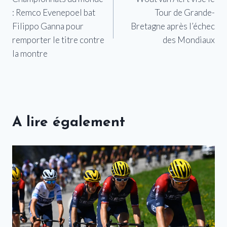
de
: Remco Evenepoel bat
Tour de Grande-
l’article
Filippo Ganna pour
Bretagne après l’échec
remporter le titre contre
des Mondiaux
la montre
A lire également