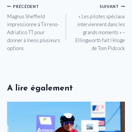
Navigation
PRÉCÉDENT
SUIVANT
Magnus Sheffield
« Les pilotes spéciaux
de
impressionne à Tirreno-
interviennent dans les
l’article
Adriatico TT pour
grands moments » –
donner à Ineos plusieurs
Ellingworth fait l’éloge
options
de Tom Pidcock
A lire également