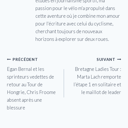
études en journalisme sportif, ma
passion pour le vélo m'a propulsé dans
cette aventure où je combine mon amour
pour l'écriture avec celui du cyclisme,
cherchant toujours de nouveaux
horizons à explorer sur deux roues.
Navigation
PRÉCÉDENT
SUIVANT
Egan Bernal et les
Bretagne Ladies Tour :
de
sprinteurs vedettes de
Marta Lach remporte
l’article
retour au Tour de
l’étape 1 en solitaire et
Hongrie, Chris Froome
le maillot de leader
absent après une
blessure