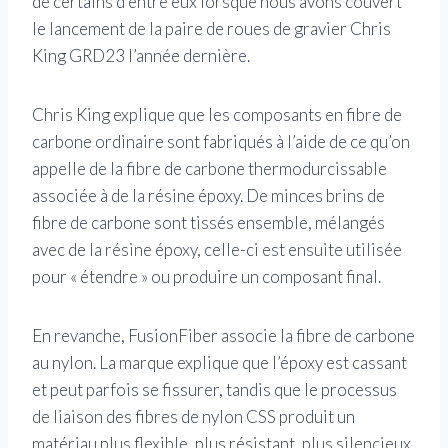
de certains d’entre eux lorsque nous avons couvert
le lancement de la paire de roues de gravier Chris
King GRD23 l’année dernière.
Chris King explique que les composants en fibre de
carbone ordinaire sont fabriqués à l’aide de ce qu’on
appelle de la fibre de carbone thermodurcissable
associée à de la résine époxy. De minces brins de
fibre de carbone sont tissés ensemble, mélangés
avec de la résine époxy, celle-ci est ensuite utilisée
pour « étendre » ou produire un composant final.
En revanche, FusionFiber associe la fibre de carbone
au nylon. La marque explique que l’époxy est cassant
et peut parfois se fissurer, tandis que le processus
de liaison des fibres de nylon CSS produit un
matériau plus flexible, plus résistant, plus silencieux