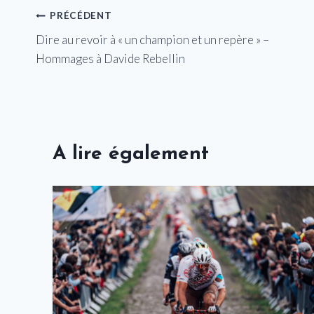
Navigation
PRÉCÉDENT
Dire au revoir à « un champion et un repère » –
de
Hommages à Davide Rebellin
l’article
A lire également