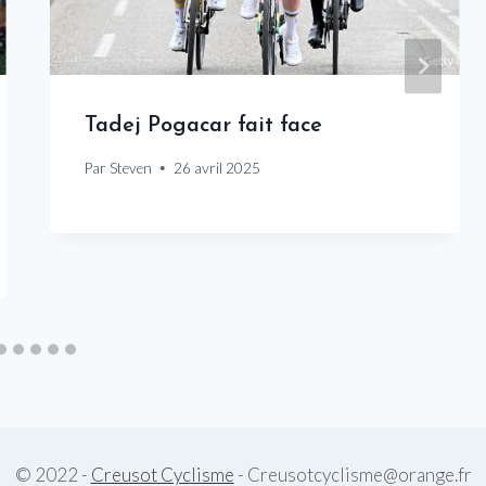
Tadej Pogacar fait face
Par
Steven
26 avril 2025
© 2022 -
Creusot Cyclisme
- Creusotcyclisme@orange.fr