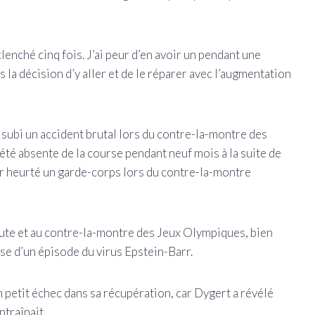
lenché cinq fois. J’ai peur d’en avoir un pendant une
 la décision d’y aller et de le réparer avec l’augmentation
 subi un accident brutal lors du contre-la-montre des
té absente de la course pendant neuf mois à la suite de
ir heurté un garde-corps lors du contre-la-montre
 route et au contre-la-montre des Jeux Olympiques, bien
se d’un épisode du virus Epstein-Barr.
petit échec dans sa récupération, car Dygert a révélé
ntraînait.