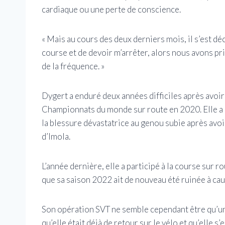
cardiaque ou une perte de conscience.
« Mais au cours des deux derniers mois, il s’est déc
course et de devoir m’arrêter, alors nous avons pris
de la fréquence. »
Dygert a enduré deux années difficiles après avoir
Championnats du monde sur route en 2020. Elle a é
la blessure dévastatrice au genou subie après avo
d’Imola.
L’année dernière, elle a participé à la course sur
que sa saison 2022 ait de nouveau été ruinée à cau
Son opération SVT ne semble cependant être qu’un 
qu’elle était déjà de retour sur le vélo et qu’elle s’e