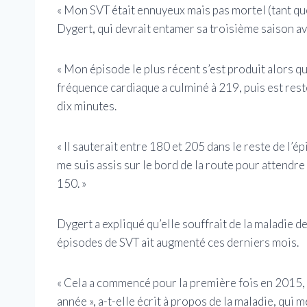
« Mon SVT était ennuyeux mais pas mortel (tant que 
Dygert, qui devrait entamer sa troisième saison 
« Mon épisode le plus récent s’est produit alors qu
fréquence cardiaque a culminé à 219, puis est res
dix minutes.
« Il sauterait entre 180 et 205 dans le reste de l’é
me suis assis sur le bord de la route pour attend
150. »
Dygert a expliqué qu’elle souffrait de la maladie 
épisodes de SVT ait augmenté ces derniers mois.
« Cela a commencé pour la première fois en 2015, n
année », a-t-elle écrit à propos de la maladie, qui