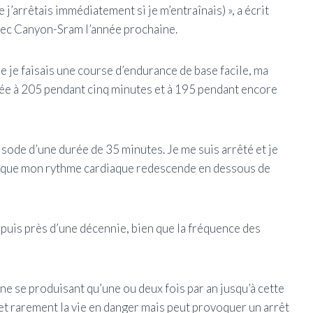
j’arrêtais immédiatement si je m’entraînais) », a écrit
avec Canyon-Sram l’année prochaine.
e je faisais une course d’endurance de base facile, ma
tée à 205 pendant cinq minutes et à 195 pendant encore
pisode d’une durée de 35 minutes. Je me suis arrêté et je
re que mon rythme cardiaque redescende en dessous de
depuis près d’une décennie, bien que la fréquence des
e se produisant qu’une ou deux fois par an jusqu’à cette
 met rarement la vie en danger mais peut provoquer un arrêt