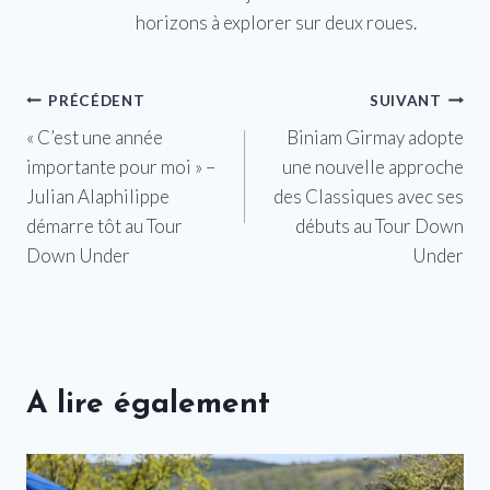
horizons à explorer sur deux roues.
Navigation
PRÉCÉDENT
SUIVANT
« C’est une année
Biniam Girmay adopte
de
importante pour moi » –
une nouvelle approche
l’article
Julian Alaphilippe
des Classiques avec ses
démarre tôt au Tour
débuts au Tour Down
Down Under
Under
A lire également