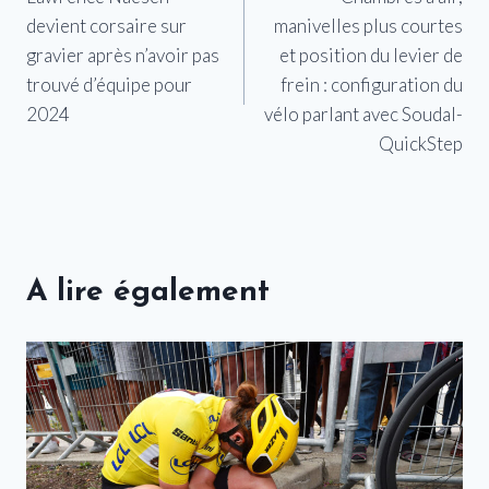
de
devient corsaire sur
manivelles plus courtes
l’article
gravier après n’avoir pas
et position du levier de
trouvé d’équipe pour
frein : configuration du
2024
vélo parlant avec Soudal-
QuickStep
A lire également