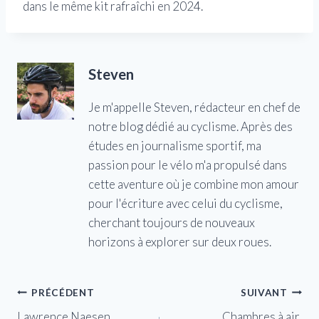
dans le même kit rafraîchi en 2024.
Steven
Je m'appelle Steven, rédacteur en chef de
notre blog dédié au cyclisme. Après des
études en journalisme sportif, ma
passion pour le vélo m'a propulsé dans
cette aventure où je combine mon amour
pour l'écriture avec celui du cyclisme,
cherchant toujours de nouveaux
horizons à explorer sur deux roues.
Navigation
PRÉCÉDENT
SUIVANT
Lawrence Naesen
Chambres à air,