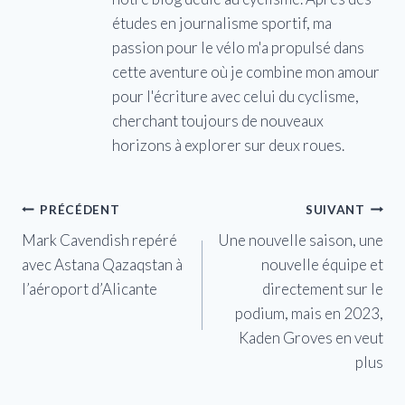
études en journalisme sportif, ma
passion pour le vélo m'a propulsé dans
cette aventure où je combine mon amour
pour l'écriture avec celui du cyclisme,
cherchant toujours de nouveaux
horizons à explorer sur deux roues.
Navigation
PRÉCÉDENT
SUIVANT
Mark Cavendish repéré
Une nouvelle saison, une
de
avec Astana Qazaqstan à
nouvelle équipe et
l’article
l’aéroport d’Alicante
directement sur le
podium, mais en 2023,
Kaden Groves en veut
plus