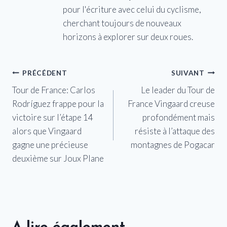
pour l'écriture avec celui du cyclisme,
cherchant toujours de nouveaux
horizons à explorer sur deux roues.
Navigation
PRÉCÉDENT
SUIVANT
Tour de France: Carlos
Le leader du Tour de
de
Rodríguez frappe pour la
France Vingaard creuse
l’article
victoire sur l’étape 14
profondément mais
alors que Vingaard
résiste à l’attaque des
gagne une précieuse
montagnes de Pogacar
deuxième sur Joux Plane