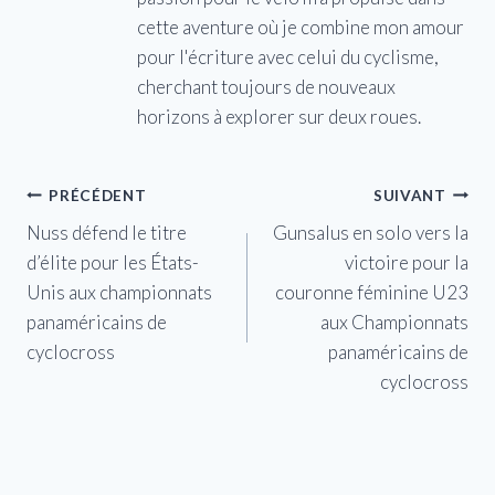
cette aventure où je combine mon amour
pour l'écriture avec celui du cyclisme,
cherchant toujours de nouveaux
horizons à explorer sur deux roues.
Navigation
PRÉCÉDENT
SUIVANT
Nuss défend le titre
Gunsalus en solo vers la
de
d’élite pour les États-
victoire pour la
l’article
Unis aux championnats
couronne féminine U23
panaméricains de
aux Championnats
cyclocross
panaméricains de
cyclocross