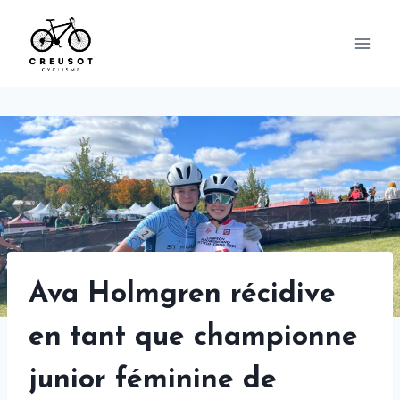
Skip
to
content
Ava Holmgren récidive
en tant que championne
junior féminine de