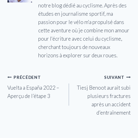
notre blog dédié au cyclisme. Après des
études en journalisme sportif, ma
passion pour le vélo m'a propulsé dans
cette aventure où je combine mon amour
pour l'écriture avec celui du cyclisme,
cherchant toujours de nouveaux
horizons à explorer sur deux roues.
Navigation
PRÉCÉDENT
SUIVANT
Vuelta a España 2022 –
Tiesj Benoot aurait subi
de
Aperçu de l’étape 3
plusieurs fractures
l’article
après un accident
d’entraînement