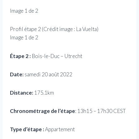
Image
1
de
2
Profil étape 2
(Crédit image :
La Vuelta
)
Cart
Image
1
de
2
Ima
Étape 2 :
Bois-le-Duc – Utrecht
Date:
samedi 20 août 2022
Distance:
175.1km
Chronométrage de l’étape
: 13h15 – 17h30 CEST
Type d’étape :
Appartement