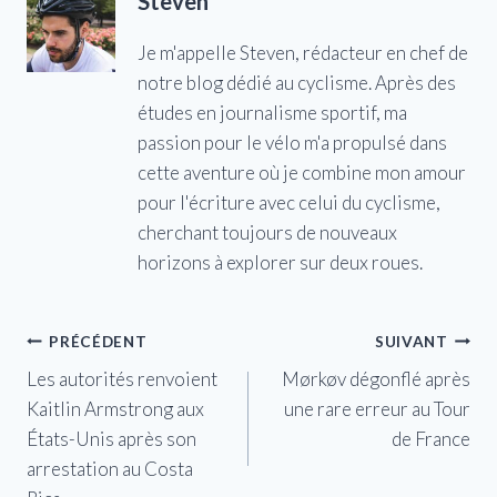
Steven
Je m'appelle Steven, rédacteur en chef de
notre blog dédié au cyclisme. Après des
études en journalisme sportif, ma
passion pour le vélo m'a propulsé dans
cette aventure où je combine mon amour
pour l'écriture avec celui du cyclisme,
cherchant toujours de nouveaux
horizons à explorer sur deux roues.
Navigation
PRÉCÉDENT
SUIVANT
Les autorités renvoient
Mørkøv dégonflé après
de
Kaitlin Armstrong aux
une rare erreur au Tour
l’article
États-Unis après son
de France
arrestation au Costa