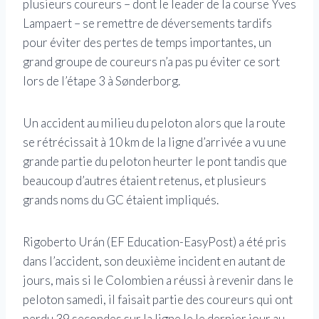
plusieurs coureurs – dont le leader de la course Yves
Lampaert – se remettre de déversements tardifs
pour éviter des pertes de temps importantes, un
grand groupe de coureurs n’a pas pu éviter ce sort
lors de l’étape 3 à Sønderborg.
Un accident au milieu du peloton alors que la route
se rétrécissait à 10 km de la ligne d’arrivée a vu une
grande partie du peloton heurter le pont tandis que
beaucoup d’autres étaient retenus, et plusieurs
grands noms du GC étaient impliqués.
Rigoberto Urán (EF Education-EasyPost) a été pris
dans l’accident, son deuxième incident en autant de
jours, mais si le Colombien a réussi à revenir dans le
peloton samedi, il faisait partie des coureurs qui ont
perdu 39 secondes sur la ligne le le dernier jour au