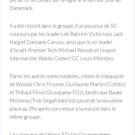
Danemark.
Il a été rejoint dans le groupe d’un peu plus de 50
coureurs par les leaders de Bahreïn Victorious Jack
Haig et Damiano Caruso, ainsi que le co-leader
d’Israël-Premier Tech Michael Woods et l’espoir
Intermarché-Wanty-Gobert GC Louis Meintjes.
Parmi les autres noms notables, citons le coéquipier
de Woods Chris Froome, Guillaume Martin (Cofidis)
et Thibaut Pinot (Groupama-FDJ), tandis que Bauke
Mollema (Trek-Segafredo) est passé de la neuvième
place au 39e après son retour à la maison dans le
même groupe. .
Le vainqueur de l’étape 3 Dylan Groenewegen