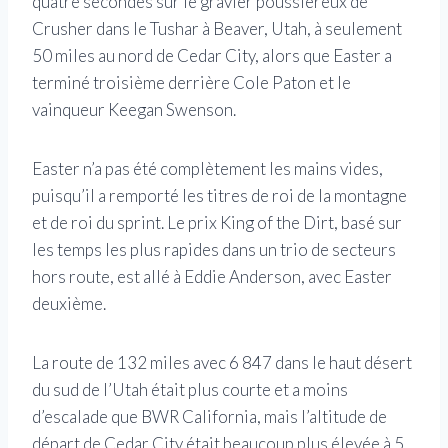
quatre secondes sur le gravier poussiéreux de
Crusher dans le Tushar à Beaver, Utah, à seulement
50 miles au nord de Cedar City, alors que Easter a
terminé troisième derrière Cole Paton et le
vainqueur Keegan Swenson.
Easter n’a pas été complètement les mains vides,
puisqu’il a remporté les titres de roi de la montagne
et de roi du sprint. Le prix King of the Dirt, basé sur
les temps les plus rapides dans un trio de secteurs
hors route, est allé à Eddie Anderson, avec Easter
deuxième.
La route de 132 miles avec 6 847 dans le haut désert
du sud de l’Utah était plus courte et a moins
d’escalade que BWR California, mais l’altitude de
départ de Cedar City était beaucoup plus élevée à 5