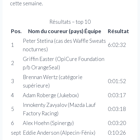
cette semaine.
Résultats – top 10
Pos.
Nom du coureur (pays) Équipe
Résultat
Peter Stetina (cas des Waffle Sweats
1
6:02:32
nocturnes)
Griffin Easter (OpiCure Foundation
2
p/b OrangeSeal)
Brennan Wertz (catégorie
3
0:01:52
supérieure)
4
Adam Roberge (Jukebox)
0:03:17
Innokenty Zavyalov (Mazda Lauf
5
0:03:18
Factory Racing)
6
Alex Hoehn (Spinergy)
0:03:20
sept
Eddie Anderson (Alpecin-Fénix)
0:10:26