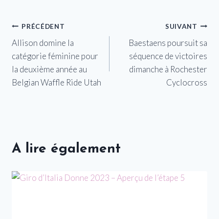
Navigation
PRÉCÉDENT
SUIVANT
Allison domine la
Baestaens poursuit sa
de
catégorie féminine pour
séquence de victoires
l’article
la deuxième année au
dimanche à Rochester
Belgian Waffle Ride Utah
Cyclocross
A lire également