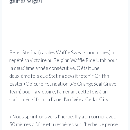
gaufres belges
)
Les 
dans
(Cré
Peter Stetina (cas des Waffle Sweats nocturnes) a
répété sa victoire au Belgian Waffle Ride Utah pour
la deuxième année consécutive. C’était une
deuxième fois que Stetina devait retenir Griffin
Easter (Opicure Foundation p/b OrangeSeal Gravel
Team) pour la victoire, l’amenant cette fois à un
sprint décisif sur la ligne d’arrivée à Cedar City.
« Nous sprintions vers l’herbe. Il y a un corner avec
50 mètres à faire et tu espères sur l’herbe. Je pense