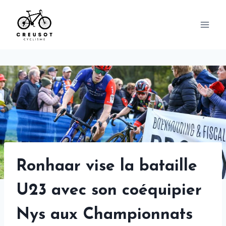
Skip
to
content
Ronhaar vise la bataille
U23 avec son coéquipier
Nys aux Championnats