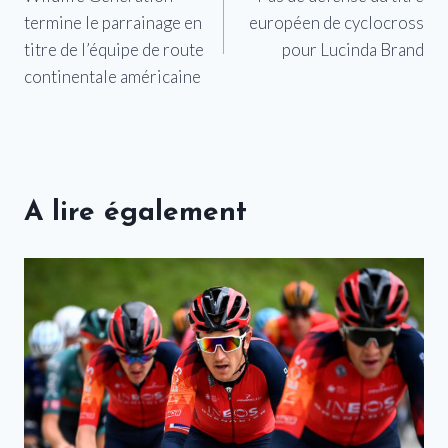
de
termine le parrainage en
européen de cyclocross
l’article
titre de l’équipe de route
pour Lucinda Brand
continentale américaine
A lire également