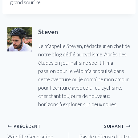
grand sourire.
Steven
Je m'appelle Steven, rédacteur en chef de
notre blog dédié au cyclisme. Après des
études en journalisme sportif, ma
passion pour le vélo m'a propulsé dans
cette aventure où je combine mon amour
pour l'écriture avec celui du cyclisme,
cherchant toujours de nouveaux
horizons à explorer sur deux roues.
Navigation
PRÉCÉDENT
SUIVANT
Wildlife Generation
Pas de défense du titre