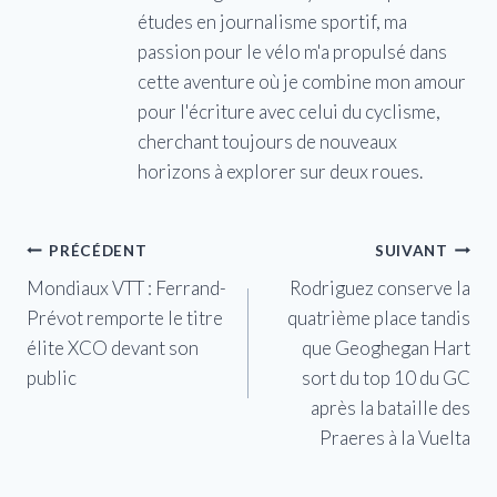
études en journalisme sportif, ma
passion pour le vélo m'a propulsé dans
cette aventure où je combine mon amour
pour l'écriture avec celui du cyclisme,
cherchant toujours de nouveaux
horizons à explorer sur deux roues.
Navigation
PRÉCÉDENT
SUIVANT
Mondiaux VTT : Ferrand-
Rodriguez conserve la
de
Prévot remporte le titre
quatrième place tandis
l’article
élite XCO devant son
que Geoghegan Hart
public
sort du top 10 du GC
après la bataille des
Praeres à la Vuelta