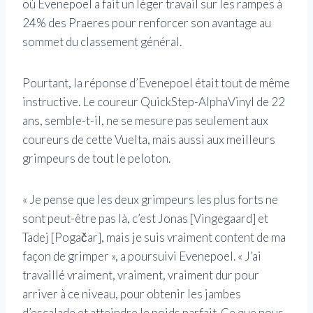
où Evenepoel a fait un léger travail sur les rampes à
24% des Praeres pour renforcer son avantage au
sommet du classement général.
Pourtant, la réponse d’Evenepoel était tout de même
instructive. Le coureur QuickStep-AlphaVinyl de 22
ans, semble-t-il, ne se mesure pas seulement aux
coureurs de cette Vuelta, mais aussi aux meilleurs
grimpeurs de tout le peloton.
« Je pense que les deux grimpeurs les plus forts ne
sont peut-être pas là, c’est Jonas [Vingegaard] et
Tadej [Pogačar], mais je suis vraiment content de ma
façon de grimper », a poursuivi Evenepoel. « J’ai
travaillé vraiment, vraiment, vraiment dur pour
arriver à ce niveau, pour obtenir les jambes
d’escalade et atteindre le poids parfait. Ce que nous