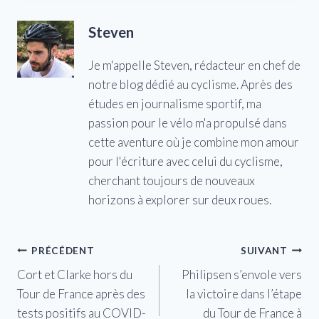
Steven
Je m'appelle Steven, rédacteur en chef de
notre blog dédié au cyclisme. Après des
études en journalisme sportif, ma
passion pour le vélo m'a propulsé dans
cette aventure où je combine mon amour
pour l'écriture avec celui du cyclisme,
cherchant toujours de nouveaux
horizons à explorer sur deux roues.
Navigation
PRÉCÉDENT
SUIVANT
Cort et Clarke hors du
Philipsen s’envole vers
de
Tour de France après des
la victoire dans l’étape
l’article
tests positifs au COVID-
du Tour de France à