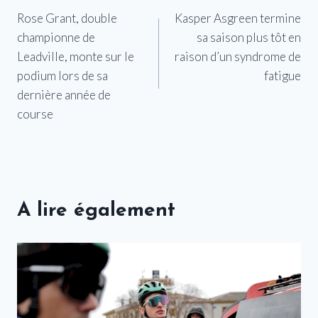
Rose Grant, double
Kasper Asgreen termine
de
championne de
sa saison plus tôt en
l’article
Leadville, monte sur le
raison d’un syndrome de
podium lors de sa
fatigue
dernière année de
course
A lire également