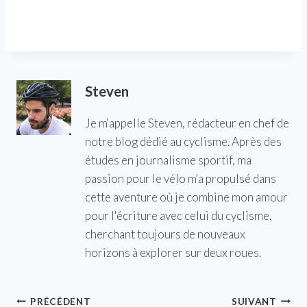
Steven
Je m'appelle Steven, rédacteur en chef de
notre blog dédié au cyclisme. Après des
études en journalisme sportif, ma
passion pour le vélo m'a propulsé dans
cette aventure où je combine mon amour
pour l'écriture avec celui du cyclisme,
cherchant toujours de nouveaux
horizons à explorer sur deux roues.
Navigation
PRÉCÉDENT
SUIVANT