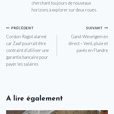
cherchant toujours de nouveaux
horizons à explorer sur deux roues.
Navigation
PRÉCÉDENT
SUIVANT
Cordon-Ragot alarmé
Gand-Wevelgem en
de
car Zaaf pourrait être
direct – Vent, pluie et
l’article
contraint d’utiliser une
pavés en Flandre
garantie bancaire pour
payer les salaires
A lire également