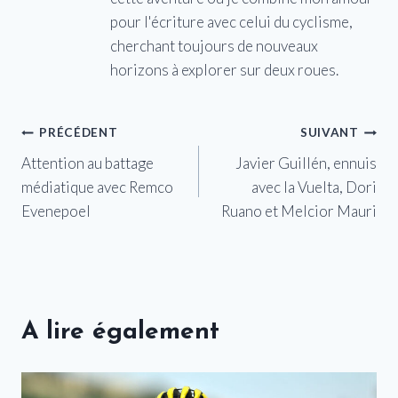
pour l'écriture avec celui du cyclisme,
cherchant toujours de nouveaux
horizons à explorer sur deux roues.
Navigation
PRÉCÉDENT
SUIVANT
Attention au battage
Javier Guillén, ennuis
de
médiatique avec Remco
avec la Vuelta, Dori
l’article
Evenepoel
Ruano et Melcior Mauri
A lire également