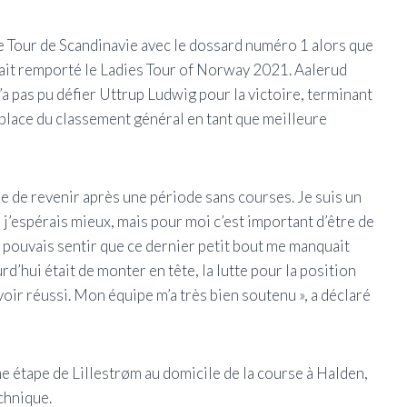
le Tour de Scandinavie avec le dossard numéro 1 alors que
ait remporté le Ladies Tour of Norway 2021. Aalerud
’a pas pu défier Uttrup Ludwig pour la victoire, terminant
 place du classement général en tant que meilleure
ile de revenir après une période sans courses. Je suis un
 j’espérais mieux, mais pour moi c’est important d’être de
e pouvais sentir que ce dernier petit bout me manquait
d’hui était de monter en tête, la lutte pour la position
avoir réussi. Mon équipe m’a très bien soutenu », a déclaré
e étape de Lillestrøm au domicile de la course à Halden,
echnique.