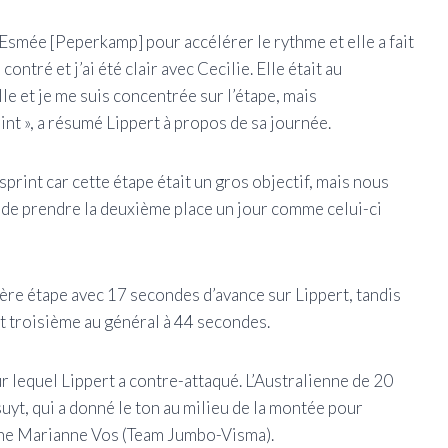
 Esmée [Peperkamp] pour accélérer le rythme et elle a fait
i contré et j’ai été clair avec Cecilie. Elle était au
lle et je me suis concentrée sur l’étape, mais
int », a résumé Lippert à propos de sa journée.
sprint car cette étape était un gros objectif, mais nous
t de prendre la deuxième place un jour comme celui-ci
ière étape avec 17 secondes d’avance sur Lippert, tandis
 troisième au général à 44 secondes.
lequel Lippert a contre-attaqué. L’Australienne de 20
suyt, qui a donné le ton au milieu de la montée pour
jaune Marianne Vos (Team Jumbo-Visma).