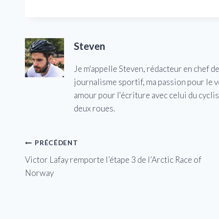
Steven
Je m'appelle Steven, rédacteur en chef d
journalisme sportif, ma passion pour le 
amour pour l'écriture avec celui du cycl
deux roues.
Navigation
PRÉCÉDENT
Victor Lafay remporte l’étape 3 de l’Arctic Race of
de
Norway
l’article