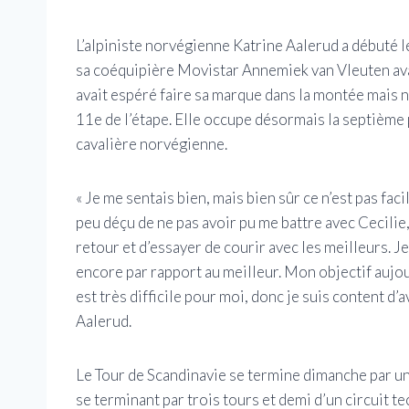
L’alpiniste norvégienne Katrine Aalerud a débuté 
sa coéquipière Movistar Annemiek van Vleuten av
avait espéré faire sa marque dans la montée mais n
11e de l’étape. Elle occupe désormais la septième
cavalière norvégienne.
« Je me sentais bien, mais bien sûr ce n’est pas fac
peu déçu de ne pas avoir pu me battre avec Cecilie,
retour et d’essayer de courir avec les meilleurs. J
encore par rapport au meilleur. Mon objectif aujour
est très difficile pour moi, donc je suis content d’
Aalerud.
Le Tour de Scandinavie se termine dimanche par un
se terminant par trois tours et demi d’un circuit t