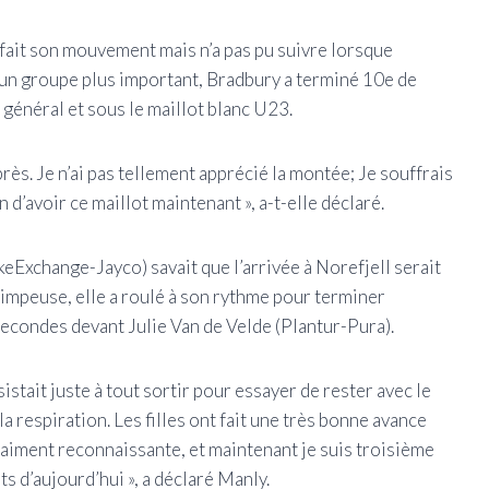
a fait son mouvement mais n’a pas pu suivre lorsque
r un groupe plus important, Bradbury a terminé 10e de
t général et sous le maillot blanc U23.
près. Je n’ai pas tellement apprécié la montée; Je souffrais
en d’avoir ce maillot maintenant », a-t-elle déclaré.
eExchange-Jayco) savait que l’arrivée à Norefjell serait
 grimpeuse, elle a roulé à son rythme pour terminer
secondes devant Julie Van de Velde (Plantur-Pura).
nsistait juste à tout sortir pour essayer de rester avec le
 respiration. Les filles ont fait une très bonne avance
raiment reconnaissante, et maintenant je suis troisième
 d’aujourd’hui », a déclaré Manly.