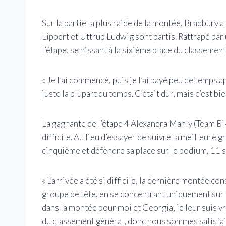
Sur la partie la plus raide de la montée, Bradbury 
Lippert et Uttrup Ludwig sont partis. Rattrapé pa
l’étape, se hissant à la sixième place du classemen
« Je l’ai commencé, puis je l’ai payé peu de temps a
juste la plupart du temps. C’était dur, mais c’est bi
La gagnante de l’étape 4 Alexandra Manly (Team Bik
difficile. Au lieu d’essayer de suivre la meilleure
cinquième et défendre sa place sur le podium, 11 
« L’arrivée a été si difficile, la dernière montée co
groupe de tête, en se concentrant uniquement sur la
dans la montée pour moi et Georgia, je leur suis v
du classement général, donc nous sommes satisfaits