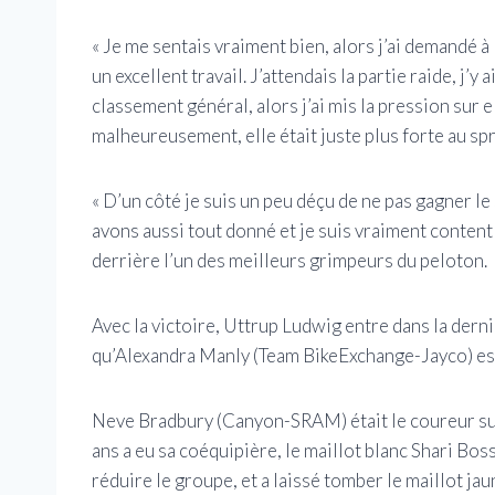
« Je me sentais vraiment bien, alors j’ai demandé à
un excellent travail. J’attendais la partie raide, j’y a
classement général, alors j’ai mis la pression sur e
malheureusement, elle était juste plus forte au spr
« D’un côté je suis un peu déçu de ne pas gagner le 
avons aussi tout donné et je suis vraiment conten
derrière l’un des meilleurs grimpeurs du peloton.
Avec la victoire, Uttrup Ludwig entre dans la dern
qu’Alexandra Manly (Team BikeExchange-Jayco) est
Neve Bradbury (Canyon-SRAM) était le coureur sur 
ans a eu sa coéquipière, le maillot blanc Shari Bos
réduire le groupe, et a laissé tomber le maillot 