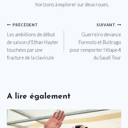
horizons à explorer sur deux roues.
Navigation
PRÉCÉDENT
SUIVANT
Les ambitions de début
Guerreiro devance
de
de saison d’Ethan Hayter
Formolo et Buitrago
l’article
touchées par une
pour remporter l’étape 4
fracture de la clavicule
du Saudi Tour
A lire également