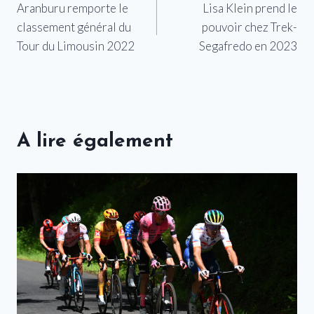
Aranburu remporte le
Lisa Klein prend le
de
classement général du
pouvoir chez Trek-
l’article
Tour du Limousin 2022
Segafredo en 2023
A lire également