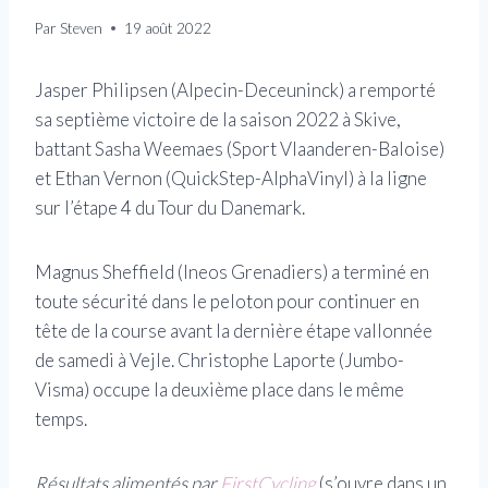
Par
Steven
19 août 2022
Jasper Philipsen (Alpecin-Deceuninck) a remporté
sa septième victoire de la saison 2022 à Skive,
battant Sasha Weemaes (Sport Vlaanderen-Baloise)
et Ethan Vernon (QuickStep-AlphaVinyl) à la ligne
sur l’étape 4 du Tour du Danemark.
Magnus Sheffield (Ineos Grenadiers) a terminé en
toute sécurité dans le peloton pour continuer en
tête de la course avant la dernière étape vallonnée
de samedi à Vejle. Christophe Laporte (Jumbo-
Visma) occupe la deuxième place dans le même
temps.
Résultats alimentés par
FirstCycling
(s’ouvre dans un