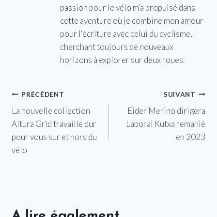
passion pour le vélo m'a propulsé dans
cette aventure où je combine mon amour
pour l'écriture avec celui du cyclisme,
cherchant toujours de nouveaux
horizons à explorer sur deux roues.
Navigation
PRÉCÉDENT
SUIVANT
La nouvelle collection
Eider Merino dirigera
de
Altura Grid travaille dur
Laboral Kutxa remanié
l’article
pour vous sur et hors du
en 2023
vélo
A lire également