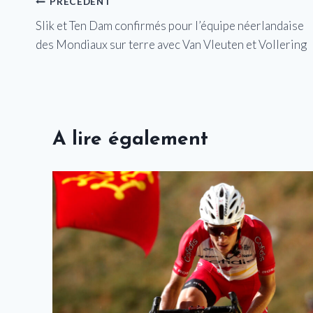
Navigation
PRÉCÉDENT
Slik et Ten Dam confirmés pour l’équipe néerlandaise
de
des Mondiaux sur terre avec Van Vleuten et Vollering
l’article
A lire également