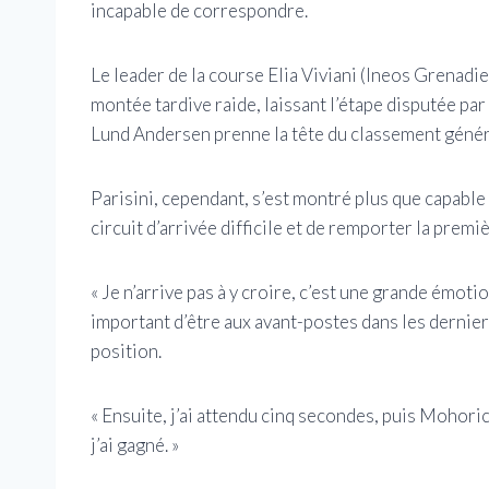
incapable de correspondre.
Le leader de la course Elia Viviani (Ineos Grenadi
montée tardive raide, laissant l’étape disputée pa
Lund Andersen prenne la tête du classement génér
Parisini, cependant, s’est montré plus que capable
circuit d’arrivée difficile et de remporter la premi
« Je n’arrive pas à y croire, c’est une grande émotio
important d’être aux avant-postes dans les derniers
position.
« Ensuite, j’ai attendu cinq secondes, puis Mohoric s
j’ai gagné. »