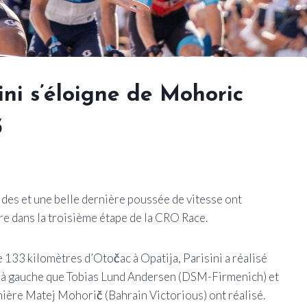
ini s’éloigne de Mohoric
3
ides et une belle dernière poussée de vitesse ont
re dans la troisième étape de la CRO Race.
e 133 kilomètres d’Otočac à Opatija, Parisini a réalisé
ge à gauche que Tobias Lund Andersen (DSM-Firmenich) et
nière Matej Mohorič (Bahrain Victorious) ont réalisé.