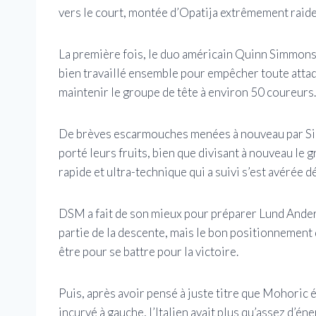
vers le court, montée d’Opatija extrêmement raide
La première fois, le duo américain Quinn Simmons 
bien travaillé ensemble pour empêcher toute attaq
maintenir le groupe de tête à environ 50 coureurs.
De brèves escarmouches menées à nouveau par Sim
porté leurs fruits, bien que divisant à nouveau le g
rapide et ultra-technique qui a suivi s’est avérée dé
DSM a fait de son mieux pour préparer Lund Anders
partie de la descente, mais le bon positionnement de
être pour se battre pour la victoire.
Puis, après avoir pensé à juste titre que Mohoric é
incurvé à gauche, l’Italien avait plus qu’assez d’én