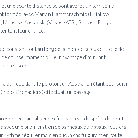
 et une courte distance se sont avérés un territoire
ement formée, avec Marvin Hammerschmid (Hrinkow-
), Mateusz Kostański (Voster-ATS), Bartosz. Rudyk
tentent leur chance.
té constant tout au long de la montée la plus difficile de
ure de course, moment où leur avantage diminuant
ent en solo.
é la panique dans le peloton, un Australien étant poursuivi
 (Ineos Grenadiers) effectuait un passage
provoquée par l’absence d’un panneau de sprint de point
s avec une prolifération de panneaux de travaux routiers
un rythme régulier mais en aucun cas fulgurant en route