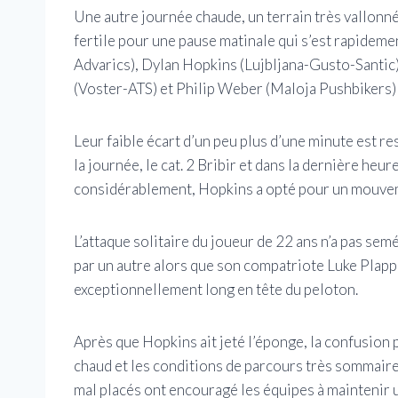
Une autre journée chaude, un terrain très vallonné
fertile pour une pause matinale qui s’est rapid
Advarics), Dylan Hopkins (Lujbljana-Gusto-Santic
(Voster-ATS) et Philip Weber (Maloja Pushbikers) 
Leur faible écart d’un peu plus d’une minute est res
la journée, le cat. 2 Bribir et dans la dernière he
considérablement, Hopkins a opté pour un mouvem
L’attaque solitaire du joueur de 22 ans n’a pas sem
par un autre alors que son compatriote Luke Plapp
exceptionnellement long en tête du peloton.
Après que Hopkins ait jeté l’éponge, la confusion 
chaud et les conditions de parcours très sommaire
mal placés ont encouragé les équipes à maintenir 