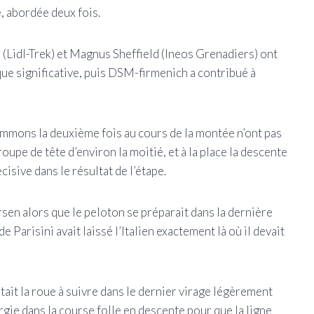
, abordée deux fois.
(Lidl-Trek) et Magnus Sheffield (Ineos Grenadiers) ont
ue significative, puis DSM-firmenich a contribué à
mons la deuxième fois au cours de la montée n’ont pas
roupe de tête d’environ la moitié, et à la place la descente
cisive dans le résultat de l’étape.
en alors que le peloton se préparait dans la dernière
 Parisini avait laissé l’Italien exactement là où il devait
tait la roue à suivre dans le dernier virage légèrement
ergie dans la course folle en descente pour que la ligne