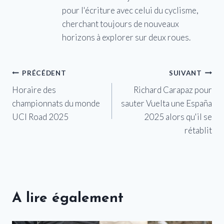
pour l'écriture avec celui du cyclisme,
cherchant toujours de nouveaux
horizons à explorer sur deux roues.
Navigation
PRÉCÉDENT
SUIVANT
Horaire des
Richard Carapaz pour
de
championnats du monde
sauter Vuelta une España
l’article
UCI Road 2025
2025 alors qu'il se
rétablit
A lire également