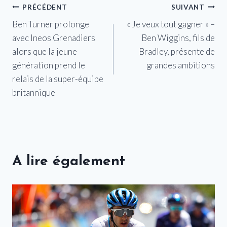
Navigation
PRÉCÉDENT
SUIVANT
Ben Turner prolonge
« Je veux tout gagner » –
de
avec Ineos Grenadiers
Ben Wiggins, fils de
l’article
alors que la jeune
Bradley, présente de
génération prend le
grandes ambitions
relais de la super-équipe
britannique
A lire également