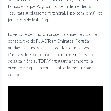
temps. Puisque Pogačar a obtenu de meilleurs
résultats au classement général, il portera le maillot
jaune lors de la 4e étape.
La victoire de lundi a marqué la deuxième victoire
consécutive de l'UAE Team Emirates, Pogačar
guidant la jeune star Isaac del Toro sur la ligne
d'arrivée lors de l'étape 2 pour la première victoire
de sa carrière au TDF. Vingegaard a remporté la
première étape, un court contre-la-montre par
équipe.