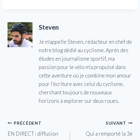
Steven
Je m'appelle Steven, rédacteur en chef de
notre blog dédié au cyclisme. Après des
études en journalisme sportif, ma
passion pour le vélo m'a propulsé dans
cette aventure où je combine mon amour
pour l'écriture avec celui du cyclisme,
cherchant toujours de nouveaux
horizons à explorer sur deux roues.
Navigation
PRÉCÉDENT
SUIVANT
EN DIRECT : diffusion
Qui a remporté la 3e
de