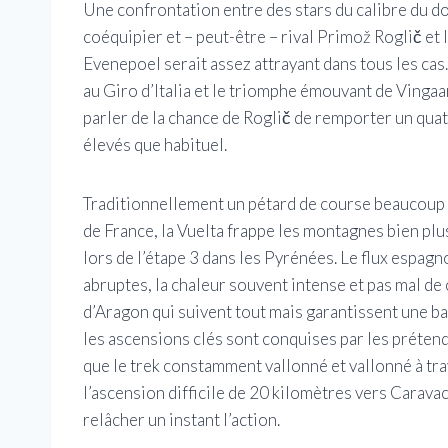
Une confrontation entre des stars du calibre du d
coéquipier et – peut-être – rival Primož Roglič e
Evenepoel serait assez attrayant dans tous les ca
au Giro d’Italia et le triomphe émouvant de Vingaa
parler de la chance de Roglič de remporter un quatr
élevés que habituel.
Traditionnellement un pétard de course beaucoup 
de France, la Vuelta frappe les montagnes bien plu
lors de l’étape 3 dans les Pyrénées. Le flux espag
abruptes, la chaleur souvent intense et pas mal de c
d’Aragon qui suivent tout mais garantissent une ba
les ascensions clés sont conquises par les prétend
que le trek constamment vallonné et vallonné à tr
l’ascension difficile de 20 kilomètres vers Caravaca
relâcher un instant l’action.