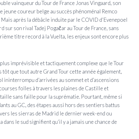
ouble vainqueur du Tour de France Jonas Vingaard, son
t le jeune coureur belge au succès phénoménal Remco
s. Mais après la débâcle induite par le COVID d’Evenepoel
rd sur son rival Tadej Pogačar au Tour de France, sans
ième titre record à la Vuelta, les enjeux sont encore plus
plus imprévisible et tactiquement complexe que le Tour
s tôt que tout autre Grand Tour cette année également,
nol ininterrompu d’arrivées au sommet et d’ascensions
ourses folles à travers les plaines de Castille et
taille sans faille pour la suprématie. Pourtant, même si
ants au GC, des étapes aussi hors des sentiers battus
avers les sierras de Madrid le dernier week-end ou
 dans le sud signifient qu’il y a jamais une chance de