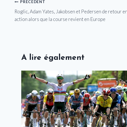
Navigation
PRÉCÉDENT
Roglic, Adam Yates, Jakobsen et Pedersen de retour e
de
action alors que la course revient en Europe
l’article
A lire également