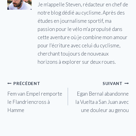
Je m'appelle Steven, rédacteur en chef de
notre blog dédié au cyclisme. Après des
études en journalisme sportif, ma
passion pour le vélo m'a propulsé dans
cette aventure où je combine mon amour
pour l'écriture avec celui du cyclisme,
cherchant toujours de nouveaux
horizons à explorer sur deux roues.
Navigation
PRÉCÉDENT
SUIVANT
Fem van Empel remporte
Egan Bernal abandonne
de
le Flandriencross à
la Vuelta a San Juan avec
l’article
Hamme
une douleur au genou